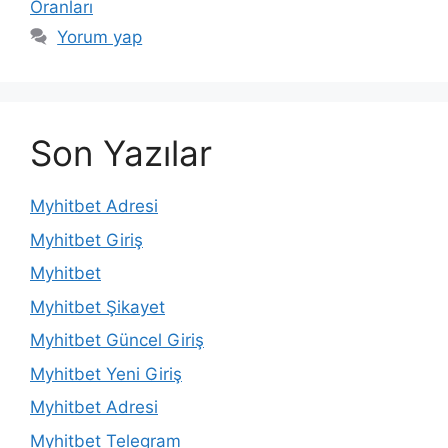
Oranları
Yorum yap
Son Yazılar
Myhitbet Adresi
Myhitbet Giriş
Myhitbet
Myhitbet Şikayet
Myhitbet Güncel Giriş
Myhitbet Yeni Giriş
Myhitbet Adresi
Myhitbet Telegram