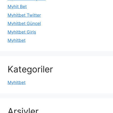
Myhit Bet
Myhitbet Twitter
Myhitbet Güncel
Myhitbet Giriş
Myhitbet
Kategoriler
Myhitbet
Arşivler