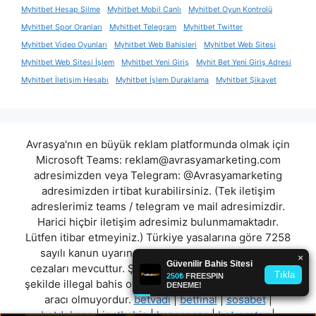
Myhitbet Hesap Silme
Myhitbet Mobil Canlı
Myhitbet Oyun Kontrolü
Myhitbet Spor Oranları
Myhitbet Telegram
Myhitbet Twitter
Myhitbet Video Oyunları
Myhitbet Web Bahisleri
Myhitbet Web Sitesi
Myhitbet Web Sitesi İşlem
Myhitbet Yeni Giriş
Myhit Bet Yeni Giriş Adresi
Myhitbet İletişim Hesabı
Myhitbet İşlem Duraklama
Myhitbet Şikayet
Avrasya'nın en büyük reklam platformunda olmak için
Microsoft Teams:
reklam@avrasyamarketing.com
adresimizden veya Telegram: @Avrasyamarketing
adresimizden irtibat kurabilirsiniz. (Tek iletişim
adreslerimiz teams / telegram ve mail adresimizdir.
Harici hiçbir iletişim adresimiz bulunmamaktadır.
Lütfen itibar etmeyiniz.) Türkiye yasalarına göre 7258
sayılı kanun uyarınca yasa dışı bahis oynamanın
cezaları mevcuttur. Şu an bulunduğunuz site hiç bir
şekilde illegal bahis oyunları oynatmıyor ve oynamaya
aracı olmuyordur.
betvadi
|
betfinal
|
sosabet
|
betdoksan
|
inatbahis
|
kazansana
|
betmaster
|