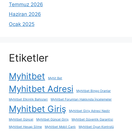
Temmuz 2026
Haziran 2026
Ocak 2025
Etiketler
Myhitbet
Myhit Bet
Myhitbet Adresi
Myhitbet Bingo Oranlar
Myhitbet Etkinlik Bahisleri
Myhitbet Forumları Hakkında İncelemeler
Myhitbet Giriş
Myhitbet Giriş Adresi Nedir
Myhitbet Güncel
Myhitbet Güncel Giriş
Myhitbet Güvenlik Garantisi
Myhitbet Hesap Silme
Myhitbet Mobil Canlı
Myhitbet Oyun Kontrolü