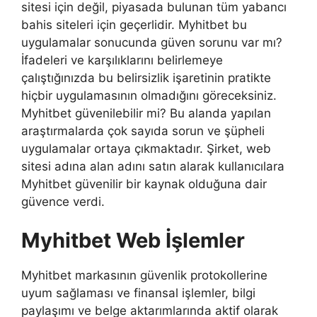
sitesi için değil, piyasada bulunan tüm yabancı
bahis siteleri için geçerlidir. Myhitbet bu
uygulamalar sonucunda güven sorunu var mı?
İfadeleri ve karşılıklarını belirlemeye
çalıştığınızda bu belirsizlik işaretinin pratikte
hiçbir uygulamasının olmadığını göreceksiniz.
Myhitbet güvenilebilir mi? Bu alanda yapılan
araştırmalarda çok sayıda sorun ve şüpheli
uygulamalar ortaya çıkmaktadır. Şirket, web
sitesi adına alan adını satın alarak kullanıcılara
Myhitbet güvenilir bir kaynak olduğuna dair
güvence verdi.
Myhitbet Web İşlemler
Myhitbet markasının güvenlik protokollerine
uyum sağlaması ve finansal işlemler, bilgi
paylaşımı ve belge aktarımlarında aktif olarak