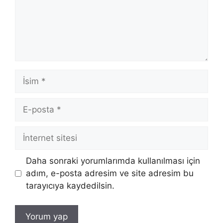
İsim
E-
posta
İnternet
sitesi
Daha sonraki yorumlarımda kullanılması için
adım, e-posta adresim ve site adresim bu
tarayıcıya kaydedilsin.