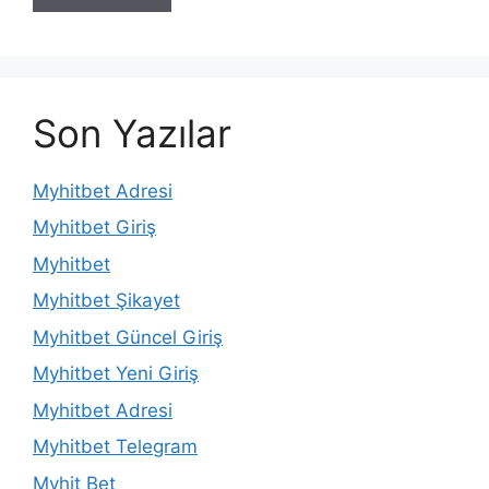
Son Yazılar
Myhitbet Adresi
Myhitbet Giriş
Myhitbet
Myhitbet Şikayet
Myhitbet Güncel Giriş
Myhitbet Yeni Giriş
Myhitbet Adresi
Myhitbet Telegram
Myhit Bet