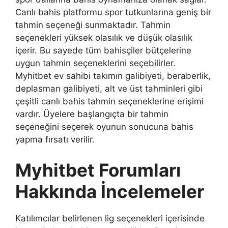
Canlı bahis platformu spor tutkunlarına geniş bir
tahmin seçeneği sunmaktadır. Tahmin
seçenekleri yüksek olasılık ve düşük olasılık
içerir. Bu sayede tüm bahisçiler bütçelerine
uygun tahmin seçeneklerini seçebilirler.
Myhitbet ev sahibi takımın galibiyeti, beraberlik,
deplasman galibiyeti, alt ve üst tahminleri gibi
çeşitli canlı bahis tahmin seçeneklerine erişimi
vardır. Üyelere başlangıçta bir tahmin
seçeneğini seçerek oyunun sonucuna bahis
yapma fırsatı verilir.
Myhitbet Forumları
Hakkında İncelemeler
Katılımcılar belirlenen lig seçenekleri içerisinde