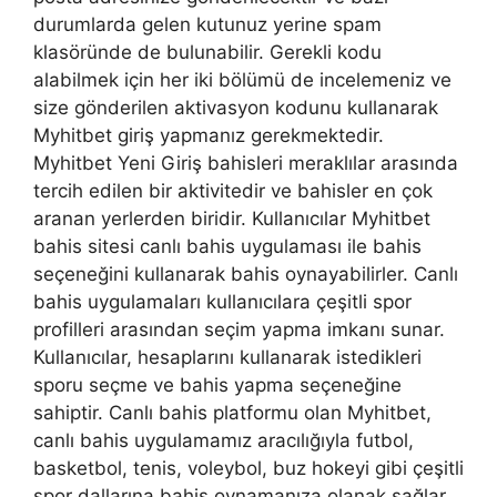
durumlarda gelen kutunuz yerine spam
klasöründe de bulunabilir. Gerekli kodu
alabilmek için her iki bölümü de incelemeniz ve
size gönderilen aktivasyon kodunu kullanarak
Myhitbet giriş yapmanız gerekmektedir.
Myhitbet Yeni Giriş bahisleri meraklılar arasında
tercih edilen bir aktivitedir ve bahisler en çok
aranan yerlerden biridir. Kullanıcılar Myhitbet
bahis sitesi canlı bahis uygulaması ile bahis
seçeneğini kullanarak bahis oynayabilirler. Canlı
bahis uygulamaları kullanıcılara çeşitli spor
profilleri arasından seçim yapma imkanı sunar.
Kullanıcılar, hesaplarını kullanarak istedikleri
sporu seçme ve bahis yapma seçeneğine
sahiptir. Canlı bahis platformu olan Myhitbet,
canlı bahis uygulamamız aracılığıyla futbol, ​​
basketbol, ​​tenis, voleybol, buz hokeyi gibi çeşitli
spor dallarına bahis oynamanıza olanak sağlar.