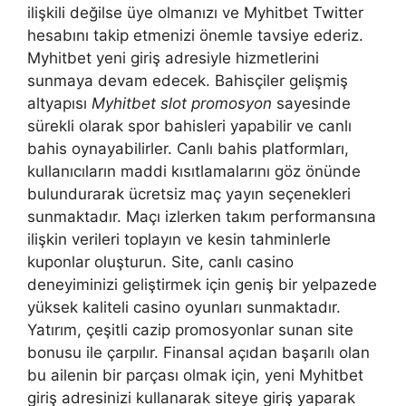
ilişkili değilse üye olmanızı ve Myhitbet Twitter
hesabını takip etmenizi önemle tavsiye ederiz.
Myhitbet yeni giriş adresiyle hizmetlerini
sunmaya devam edecek. Bahisçiler gelişmiş
altyapısı
Myhitbet slot promosyon
sayesinde
sürekli olarak spor bahisleri yapabilir ve canlı
bahis oynayabilirler. Canlı bahis platformları,
kullanıcıların maddi kısıtlamalarını göz önünde
bulundurarak ücretsiz maç yayın seçenekleri
sunmaktadır. Maçı izlerken takım performansına
ilişkin verileri toplayın ve kesin tahminlerle
kuponlar oluşturun. Site, canlı casino
deneyiminizi geliştirmek için geniş bir yelpazede
yüksek kaliteli casino oyunları sunmaktadır.
Yatırım, çeşitli cazip promosyonlar sunan site
bonusu ile çarpılır. Finansal açıdan başarılı olan
bu ailenin bir parçası olmak için, yeni Myhitbet
giriş adresinizi kullanarak siteye giriş yaparak