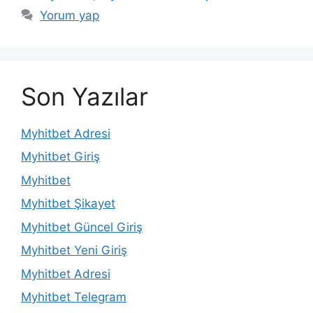
Yorum yap
Son Yazılar
Myhitbet Adresi
Myhitbet Giriş
Myhitbet
Myhitbet Şikayet
Myhitbet Güncel Giriş
Myhitbet Yeni Giriş
Myhitbet Adresi
Myhitbet Telegram