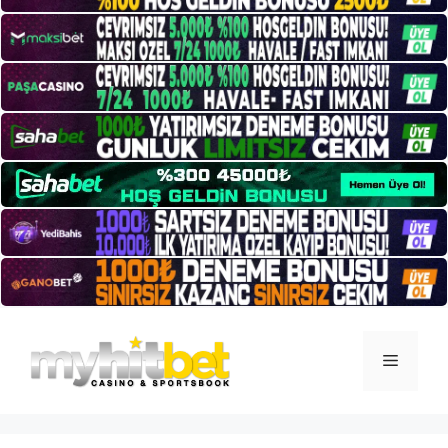
İçeriğe
atla
Menü