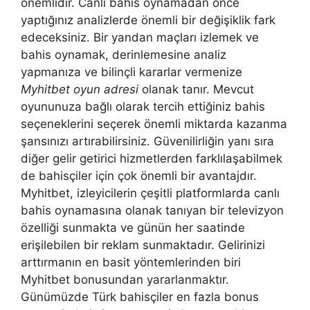
önemlidir. Canlı bahis oynamadan önce
yaptığınız analizlerde önemli bir değişiklik fark
edeceksiniz. Bir yandan maçları izlemek ve
bahis oynamak, derinlemesine analiz
yapmanıza ve bilinçli kararlar vermenize
Myhitbet oyun adresi
olanak tanır. Mevcut
oyununuza bağlı olarak tercih ettiğiniz bahis
seçeneklerini seçerek önemli miktarda kazanma
şansınızı artırabilirsiniz. Güvenilirliğin yanı sıra
diğer gelir getirici hizmetlerden farklılaşabilmek
de bahisçiler için çok önemli bir avantajdır.
Myhitbet, izleyicilerin çeşitli platformlarda canlı
bahis oynamasına olanak tanıyan bir televizyon
özelliği sunmakta ve günün her saatinde
erişilebilen bir reklam sunmaktadır. Gelirinizi
arttırmanın en basit yöntemlerinden biri
Myhitbet bonusundan yararlanmaktır.
Günümüzde Türk bahisçiler en fazla bonus