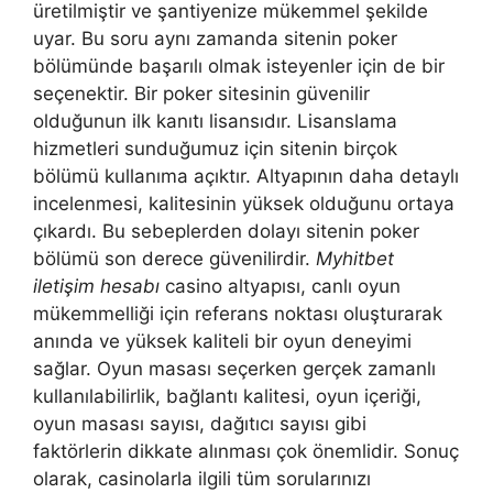
üretilmiştir ve şantiyenize mükemmel şekilde
uyar. Bu soru aynı zamanda sitenin poker
bölümünde başarılı olmak isteyenler için de bir
seçenektir. Bir poker sitesinin güvenilir
olduğunun ilk kanıtı lisansıdır. Lisanslama
hizmetleri sunduğumuz için sitenin birçok
bölümü kullanıma açıktır. Altyapının daha detaylı
incelenmesi, kalitesinin yüksek olduğunu ortaya
çıkardı. Bu sebeplerden dolayı sitenin poker
bölümü son derece güvenilirdir.
Myhitbet
iletişim hesabı
casino altyapısı, canlı oyun
mükemmelliği için referans noktası oluşturarak
anında ve yüksek kaliteli bir oyun deneyimi
sağlar. Oyun masası seçerken gerçek zamanlı
kullanılabilirlik, bağlantı kalitesi, oyun içeriği,
oyun masası sayısı, dağıtıcı sayısı gibi
faktörlerin dikkate alınması çok önemlidir. Sonuç
olarak, casinolarla ilgili tüm sorularınızı