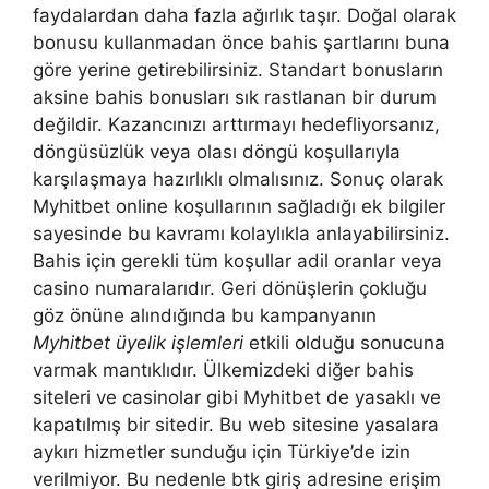
faydalardan daha fazla ağırlık taşır. Doğal olarak
bonusu kullanmadan önce bahis şartlarını buna
göre yerine getirebilirsiniz. Standart bonusların
aksine bahis bonusları sık rastlanan bir durum
değildir. Kazancınızı arttırmayı hedefliyorsanız,
döngüsüzlük veya olası döngü koşullarıyla
karşılaşmaya hazırlıklı olmalısınız. Sonuç olarak
Myhitbet online koşullarının sağladığı ek bilgiler
sayesinde bu kavramı kolaylıkla anlayabilirsiniz.
Bahis için gerekli tüm koşullar adil oranlar veya
casino numaralarıdır. Geri dönüşlerin çokluğu
göz önüne alındığında bu kampanyanın
Myhitbet üyelik işlemleri
etkili olduğu sonucuna
varmak mantıklıdır. Ülkemizdeki diğer bahis
siteleri ve casinolar gibi Myhitbet de yasaklı ve
kapatılmış bir sitedir. Bu web sitesine yasalara
aykırı hizmetler sunduğu için Türkiye’de izin
verilmiyor. Bu nedenle btk giriş adresine erişim