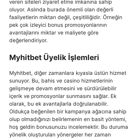
veren siteleri ziyaret etme imkanına sahip
oluyor. Aslında burada önemli olan değerli
faaliyetlerin miktarı değil, çeşitliliğidir. Örneğin
pek çok izleyici bonus promosyonlarının
avantajlarını miktar ve maliyete göre
değerlendiriyor.
Myhitbet Üyelik İşlemleri
Myhitbet, diğer zamanlara kıyasla üstün hizmet
sunuyor. Bu, bahis ve casino hizmetlerinin
gelişmeye devam etmesini ve sürdürülebilir
içerik ve promosyonlar sunmasını sağlar. Ek
olarak, bu ek avantajlarla doğrulanabilir.
Oldukça beğenilen bir kampanya ağacına sahip
olup olmadığınızı belirlemenin en basit yöntemi,
hoş geldin bonusunuzu incelemektir. Bu duruma
yönelik oluşturulan yönergeler her zaman