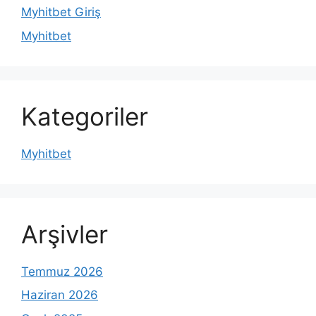
Myhitbet Giriş
Myhitbet
Kategoriler
Myhitbet
Arşivler
Temmuz 2026
Haziran 2026