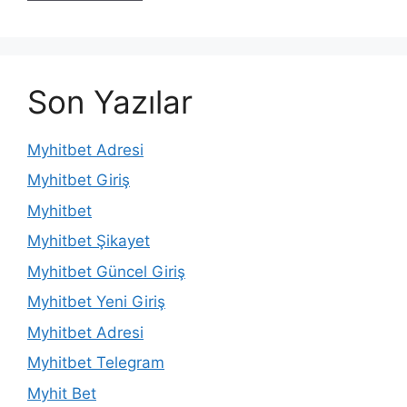
Son Yazılar
Myhitbet Adresi
Myhitbet Giriş
Myhitbet
Myhitbet Şikayet
Myhitbet Güncel Giriş
Myhitbet Yeni Giriş
Myhitbet Adresi
Myhitbet Telegram
Myhit Bet