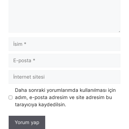
İsim
E-
posta
İnternet
sitesi
Daha sonraki yorumlarımda kullanılması için
adım, e-posta adresim ve site adresim bu
tarayıcıya kaydedilsin.