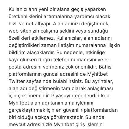
Kullanıcıların yeni bir alana geçiş yaparken
üretkenliklerini artırmalarına yardımcı olacak
hızlı ve net altyapı. Alan adınızı değiştirmek,
web sitenizin çalışma şeklini veya sunduğu
özellikleri etkilemez. Kullanıcılar, alan adlarını
değiştirdikleri zaman iletişim numaralarına ilişkin
bildirim alacaklardır. Bu nedenle, etkinliğe
kaydolurken doğru telefon numarasını ve e-
posta adresini vermeniz çok önemlidir. Bahis
platformlarının güncel adresini de Myhitbet
Twitter sayfasında bulabilirsiniz. Bu ayrıntılar,
alan adı değiştirmenin tam olarak anlaşılması
için çok önemlidir. Piyasayı değerlendirirken
Myhitbet alan adı tanımlama işlemini
gerçekleştirmek için en güvenilir platformlardan
biri olduğu açıkça görülmektedir. Şu anda
mevcut adresinizle Myhitbet giriş işlemini