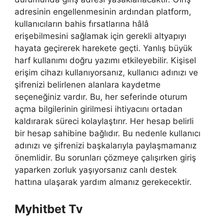
adresinin engellenmesinin ardından platform,
kullanıcıların bahis fırsatlarına hâlâ
erişebilmesini sağlamak için gerekli altyapıyı
hayata geçirerek harekete geçti. Yanlış büyük
harf kullanımı doğru yazımı etkileyebilir. Kişisel
erişim cihazı kullanıyorsanız, kullanıcı adınızı ve
şifrenizi belirlenen alanlara kaydetme
seçeneğiniz vardır. Bu, her seferinde oturum
açma bilgilerinin girilmesi ihtiyacını ortadan
kaldırarak süreci kolaylaştırır. Her hesap belirli
bir hesap sahibine bağlıdır. Bu nedenle kullanıcı
adınızı ve şifrenizi başkalarıyla paylaşmamanız
önemlidir. Bu sorunları çözmeye çalışırken giriş
yaparken zorluk yaşıyorsanız canlı destek
hattına ulaşarak yardım almanız gerekecektir.
Myhitbet Tv