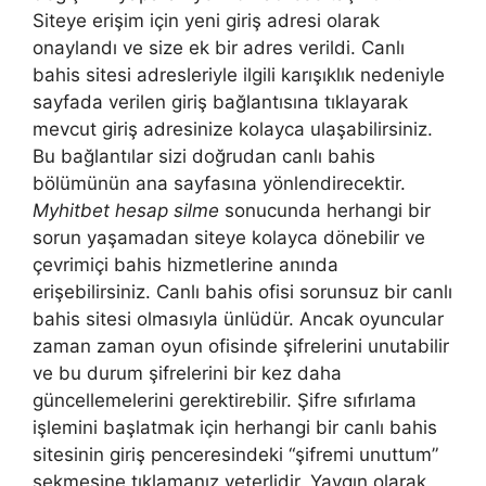
Siteye erişim için yeni giriş adresi olarak
onaylandı ve size ek bir adres verildi. Canlı
bahis sitesi adresleriyle ilgili karışıklık nedeniyle
sayfada verilen giriş bağlantısına tıklayarak
mevcut giriş adresinize kolayca ulaşabilirsiniz.
Bu bağlantılar sizi doğrudan canlı bahis
bölümünün ana sayfasına yönlendirecektir.
Myhitbet hesap silme
sonucunda herhangi bir
sorun yaşamadan siteye kolayca dönebilir ve
çevrimiçi bahis hizmetlerine anında
erişebilirsiniz. Canlı bahis ofisi sorunsuz bir canlı
bahis sitesi olmasıyla ünlüdür. Ancak oyuncular
zaman zaman oyun ofisinde şifrelerini unutabilir
ve bu durum şifrelerini bir kez daha
güncellemelerini gerektirebilir. Şifre sıfırlama
işlemini başlatmak için herhangi bir canlı bahis
sitesinin giriş penceresindeki “şifremi unuttum”
sekmesine tıklamanız yeterlidir. Yaygın olarak