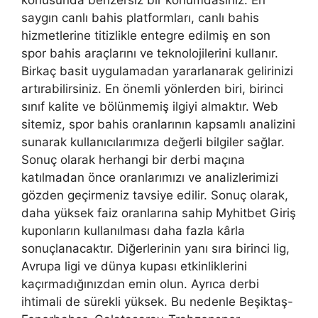
konusunda benzersiz bir konumdasınız. En
saygın canlı bahis platformları, canlı bahis
hizmetlerine titizlikle entegre edilmiş en son
spor bahis araçlarını ve teknolojilerini kullanır.
Birkaç basit uygulamadan yararlanarak gelirinizi
artırabilirsiniz. En önemli yönlerden biri, birinci
sınıf kalite ve bölünmemiş ilgiyi almaktır. Web
sitemiz, spor bahis oranlarının kapsamlı analizini
sunarak kullanıcılarımıza değerli bilgiler sağlar.
Sonuç olarak herhangi bir derbi maçına
katılmadan önce oranlarımızı ve analizlerimizi
gözden geçirmeniz tavsiye edilir. Sonuç olarak,
daha yüksek faiz oranlarına sahip Myhitbet Giriş
kuponların kullanılması daha fazla kârla
sonuçlanacaktır. Diğerlerinin yanı sıra birinci lig,
Avrupa ligi ve dünya kupası etkinliklerini
kaçırmadığınızdan emin olun. Ayrıca derbi
ihtimali de sürekli yüksek. Bu nedenle Beşiktaş-