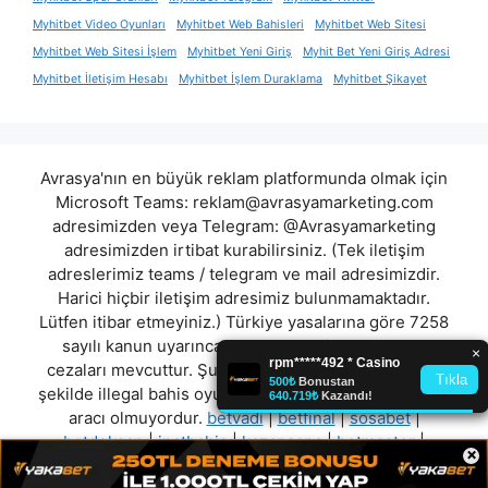
Myhitbet Video Oyunları
Myhitbet Web Bahisleri
Myhitbet Web Sitesi
Myhitbet Web Sitesi İşlem
Myhitbet Yeni Giriş
Myhit Bet Yeni Giriş Adresi
Myhitbet İletişim Hesabı
Myhitbet İşlem Duraklama
Myhitbet Şikayet
Avrasya'nın en büyük reklam platformunda olmak için
Microsoft Teams:
reklam@avrasyamarketing.com
adresimizden veya Telegram: @Avrasyamarketing
adresimizden irtibat kurabilirsiniz. (Tek iletişim
adreslerimiz teams / telegram ve mail adresimizdir.
Harici hiçbir iletişim adresimiz bulunmamaktadır.
Lütfen itibar etmeyiniz.) Türkiye yasalarına göre 7258
sayılı kanun uyarınca yasa dışı bahis oynamanın
cezaları mevcuttur. Şu an bulunduğunuz site hiç bir
şekilde illegal bahis oyunları oynatmıyor ve oynamaya
aracı olmuyordur.
betvadi
|
betfinal
|
sosabet
|
betdoksan
|
inatbahis
|
kazansana
|
betmaster
|
×
bahispalas