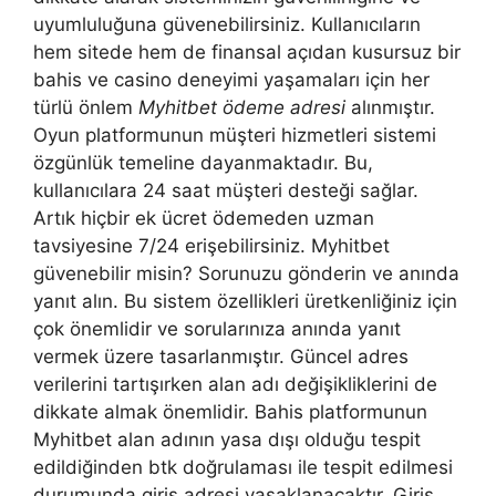
uyumluluğuna güvenebilirsiniz. Kullanıcıların
hem sitede hem de finansal açıdan kusursuz bir
bahis ve casino deneyimi yaşamaları için her
türlü önlem
Myhitbet ödeme adresi
alınmıştır.
Oyun platformunun müşteri hizmetleri sistemi
özgünlük temeline dayanmaktadır. Bu,
kullanıcılara 24 saat müşteri desteği sağlar.
Artık hiçbir ek ücret ödemeden uzman
tavsiyesine 7/24 erişebilirsiniz. Myhitbet
güvenebilir misin? Sorunuzu gönderin ve anında
yanıt alın. Bu sistem özellikleri üretkenliğiniz için
çok önemlidir ve sorularınıza anında yanıt
vermek üzere tasarlanmıştır. Güncel adres
verilerini tartışırken alan adı değişikliklerini de
dikkate almak önemlidir. Bahis platformunun
Myhitbet alan adının yasa dışı olduğu tespit
edildiğinden btk doğrulaması ile tespit edilmesi
durumunda giriş adresi yasaklanacaktır. Giriş