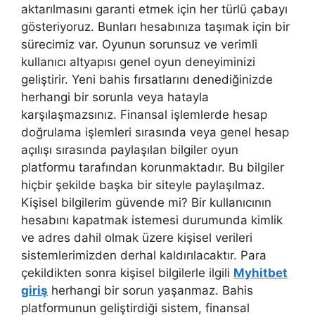
aktarılmasını garanti etmek için her türlü çabayı
gösteriyoruz. Bunları hesabınıza taşımak için bir
sürecimiz var. Oyunun sorunsuz ve verimli
kullanıcı altyapısı genel oyun deneyiminizi
geliştirir. Yeni bahis fırsatlarını denediğinizde
herhangi bir sorunla veya hatayla
karşılaşmazsınız. Finansal işlemlerde hesap
doğrulama işlemleri sırasında veya genel hesap
açılışı sırasında paylaşılan bilgiler oyun
platformu tarafından korunmaktadır. Bu bilgiler
hiçbir şekilde başka bir siteyle paylaşılmaz.
Kişisel bilgilerim güvende mi? Bir kullanıcının
hesabını kapatmak istemesi durumunda kimlik
ve adres dahil olmak üzere kişisel verileri
sistemlerimizden derhal kaldırılacaktır. Para
çekildikten sonra kişisel bilgilerle ilgili
Myhitbet
giriş
herhangi bir sorun yaşanmaz. Bahis
platformunun geliştirdiği sistem, finansal